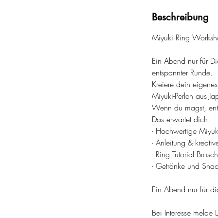
d
e
Beschreibung
t
Miyuki Ring Works
Ein Abend nur für Dic
entspannter Runde.
Kreiere dein eigenes
Miyuki-Perlen aus Ja
Wenn du magst, entw
Das erwartet dich:
- Hochwertige Miyuki
- Anleitung & kreati
- Ring Tutorial Bros
- Getränke und Snac
Ein Abend nur für di
Bei Interesse melde 