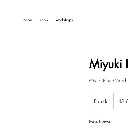
home
shop
workshops
Miyuki
Miyuki Ring Works
45
Euro
Beendet
B
45 
e
e
Freie Plätze
n