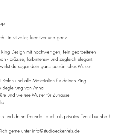
hop
h - in stilvoller, kreativer und ganz
 Ring Design mit hochwertigen, fein gearbeiteten
pan - präzise, farbintensiv und zugleich elegant.
irfst du sogar dein ganz persönliches Muster.
-Perlen und alle Materialien für deinen Ring
ve Begleitung von Anna
chüre und weitere Muster für Zuhause
ks
ch und deine Freunde - auch als privates Event buchbar!
Dich gerne unter info@studioeckenfels.de